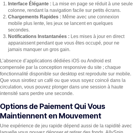
Interface Élégante :
La mise en page se réduit à une seule
colonne, rendant la navigation facile sur petits écrans.
Chargements Rapides :
Même avec une connexion
mobile plus lente, les jeux se lancent en quelques
secondes.
Notifications Instantanées :
Les mises à jour en direct
apparaissent pendant que vous êtes occupé, pour ne
jamais manquer un gros gain.
L’absence d’applications dédiées iOS ou Android est
compensée par la conception responsive du site ; chaque
fonctionnalité disponible sur desktop est reproduite sur mobile.
Que vous sirotiez un café ou que vous soyez coincé dans la
circulation, vous pouvez plonger dans une session à haute
intensité sans perdre une seconde.
Options de Paiement Qui Vous
Maintiennent en Mouvement
Une expérience de jeu rapide dépend aussi de la rapidité avec
laquelle vous pouvez déposer et retirer des fonds. AllySpin