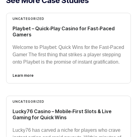
See More Case Studies
UNCATEGORIZED
Playbet – Quick‑Play Casino for Fast‑Paced
Gamers
Welcome to Playbet: Quick Wins for the Fast‑Paced
Gamer The first thing that strikes a player stepping
onto Playbet is the promise of instant gratification.
Learn more
UNCATEGORIZED
Lucky76 Casino – Mobile‑First Slots & Live
Gaming for Quick Wins
Lucky76 has carved a niche for players who crave