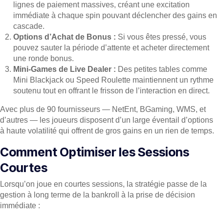
lignes de paiement massives, créant une excitation
immédiate à chaque spin pouvant déclencher des gains en
cascade.
Options d’Achat de Bonus :
Si vous êtes pressé, vous
pouvez sauter la période d’attente et acheter directement
une ronde bonus.
Mini‑Games de Live Dealer :
Des petites tables comme
Mini Blackjack ou Speed Roulette maintiennent un rythme
soutenu tout en offrant le frisson de l’interaction en direct.
Avec plus de 90 fournisseurs — NetEnt, BGaming, WMS, et
d’autres — les joueurs disposent d’un large éventail d’options
à haute volatilité qui offrent de gros gains en un rien de temps.
Comment Optimiser les Sessions
Courtes
Lorsqu’on joue en courtes sessions, la stratégie passe de la
gestion à long terme de la bankroll à la prise de décision
immédiate :