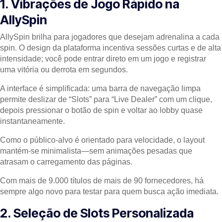
1. Vibrações de Jogo Rápido na
AllySpin
AllySpin brilha para jogadores que desejam adrenalina a cada
spin. O design da plataforma incentiva sessões curtas e de alta
intensidade; você pode entrar direto em um jogo e registrar
uma vitória ou derrota em segundos.
A interface é simplificada: uma barra de navegação limpa
permite deslizar de “Slots” para “Live Dealer” com um clique,
depois pressionar o botão de spin e voltar ao lobby quase
instantaneamente.
Como o público-alvo é orientado para velocidade, o layout
mantém-se minimalista—sem animações pesadas que
atrasam o carregamento das páginas.
Com mais de 9.000 títulos de mais de 90 fornecedores, há
sempre algo novo para testar para quem busca ação imediata.
2. Seleção de Slots Personalizada