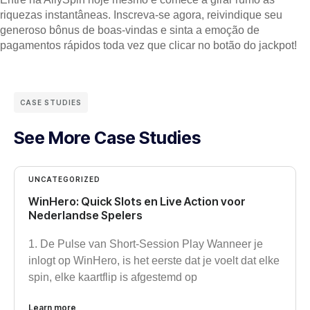
riquezas instantâneas. Inscreva-se agora, reivindique seu
generoso bônus de boas-vindas e sinta a emoção de
pagamentos rápidos toda vez que clicar no botão do jackpot!
CASE STUDIES
See More Case Studies
UNCATEGORIZED
WinHero: Quick Slots en Live Action voor
Nederlandse Spelers
1. De Pulse van Short‑Session Play Wanneer je
inlogt op WinHero, is het eerste dat je voelt dat elke
spin, elke kaartflip is afgestemd op
Learn more