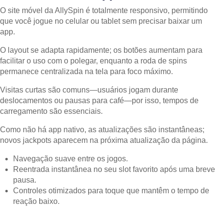
O site móvel da AllySpin é totalmente responsivo, permitindo
que você jogue no celular ou tablet sem precisar baixar um
app.
O layout se adapta rapidamente; os botões aumentam para
facilitar o uso com o polegar, enquanto a roda de spins
permanece centralizada na tela para foco máximo.
Visitas curtas são comuns—usuários jogam durante
deslocamentos ou pausas para café—por isso, tempos de
carregamento são essenciais.
Como não há app nativo, as atualizações são instantâneas;
novos jackpots aparecem na próxima atualização da página.
Navegação suave entre os jogos.
Reentrada instantânea no seu slot favorito após uma breve
pausa.
Controles otimizados para toque que mantêm o tempo de
reação baixo.