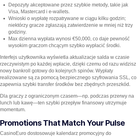
Depozyty akceptowane przez szybkie metody, takie jak
Visa, Mastercard i e-wallets.
Wnioski o wypłatę rozpatrywane w ciągu kilku godzin;
niektórzy gracze zgłaszają zatwierdzenie w mniej niż trzy
godziny.
Max dzienna wypłata wynosi €50,000, co daje pewność
wysokim graczom chcącym szybko wypłacić środki.
Interfejs użytkownika wyświetla aktualizacje salda w czasie
rzeczywistym po każdej wpłacie, dzięki czemu od razu widzisz
nowy bankroll gotowy do kolejnych spinów. Wypłaty
realizowane są za pomocą bezpiecznego szyfrowania SSL, co
zapewnia szybki transfer środków bez zbędnych przeszkód.
Dla graczy z ograniczonym czasem—np. podczas przerwy na
lunch lub kawę—ten szybki przepływ finansowy utrzymuje
momentum.
Promotions That Match Your Pulse
CasinoEuro dostosowuje kalendarz promocyjny do