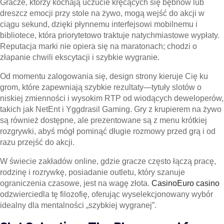
Gracze, którzy kochają uczucie kręcących się bębnów lub
dreszcz emocji przy stole na żywo, mogą wejść do akcji w
ciągu sekund, dzięki płynnemu interfejsowi mobilnemu i
bibliotece, która priorytetowo traktuje natychmiastowe wypłaty.
Reputacja marki nie opiera się na maratonach; chodzi o
złapanie chwili ekscytacji i szybkie wygranie.
Od momentu zalogowania się, design strony kieruje Cię ku
grom, które zapewniają szybkie rezultaty—tytuły slotów o
niskiej zmienności i wysokim RTP od wiodących deweloperów,
takich jak NetEnt i Yggdrasil Gaming. Gry z krupierem na żywo
są również dostępne, ale prezentowane są z menu krótkiej
rozgrywki, abyś mógł pominąć długie rozmowy przed grą i od
razu przejść do akcji.
W świecie zakładów online, gdzie gracze często łączą pracę,
rodzinę i rozrywkę, posiadanie outletu, który szanuje
ograniczenia czasowe, jest na wagę złota.
CasinoEuro casino
odzwierciedla tę filozofię, oferując wyselekcjonowany wybór
idealny dla mentalności „szybkiej wygranej”.