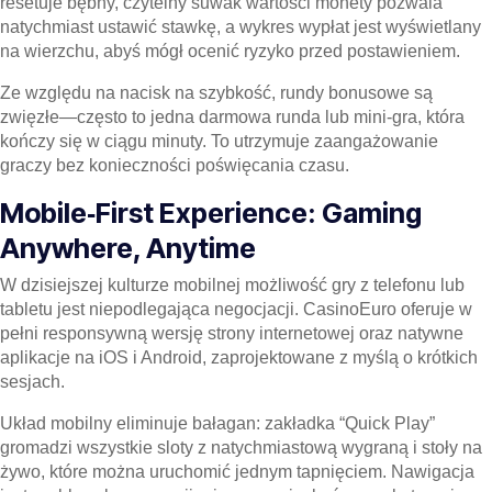
resetuje bębny, czytelny suwak wartości monety pozwala
natychmiast ustawić stawkę, a wykres wypłat jest wyświetlany
na wierzchu, abyś mógł ocenić ryzyko przed postawieniem.
Ze względu na nacisk na szybkość, rundy bonusowe są
zwięzłe—często to jedna darmowa runda lub mini-gra, która
kończy się w ciągu minuty. To utrzymuje zaangażowanie
graczy bez konieczności poświęcania czasu.
Mobile‑First Experience: Gaming
Anywhere, Anytime
W dzisiejszej kulturze mobilnej możliwość gry z telefonu lub
tabletu jest niepodlegająca negocjacji. CasinoEuro oferuje w
pełni responsywną wersję strony internetowej oraz natywne
aplikacje na iOS i Android, zaprojektowane z myślą o krótkich
sesjach.
Układ mobilny eliminuje bałagan: zakładka “Quick Play”
gromadzi wszystkie sloty z natychmiastową wygraną i stoły na
żywo, które można uruchomić jednym tapnięciem. Nawigacja