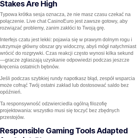
Stakes Are High
Typowa krótka sesja oznacza, że nie masz czasu czekać na
połączenie. Live chat CasinoEuro jest zawsze gotowy, aby
rozwiązać problemy, zanim zakłóci to Twoją grę.
Interfejs czatu jest lekki: pojawia się w prawym dolnym rogu i
utrzymuje główny obszar gry widoczny, abyś mógł natychmiast
wrócić do rozgrywki. Czas reakcji często wynosi kilka sekund
—gracze zgłaszają uzyskanie odpowiedzi podczas jeszcze
kręcenia ostatnich bębnów.
Jeśli podczas szybkiej rundy napotkasz błąd, zespół wsparcia
może cofnąć Twój ostatni zakład lub dostosować saldo bez
opóźnień.
Ta responsywność odzwierciedla ogólną filozofię
projektowania: wszystko musi się toczyć bez zbędnych
przestojów.
Responsible Gaming Tools Adapted