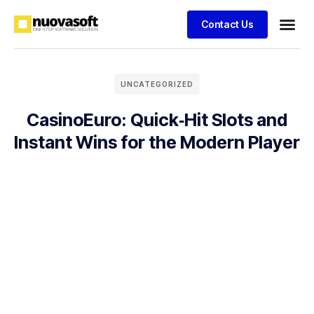
Contact Us
UNCATEGORIZED
CasinoEuro: Quick‑Hit Slots and
Instant Wins for the Modern Player