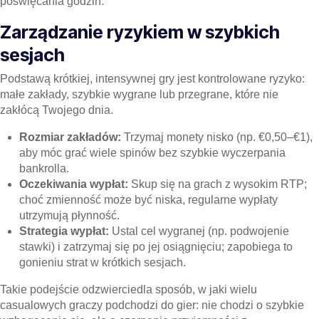
poświęcania godzin.
Zarządzanie ryzykiem w szybkich
sesjach
Podstawą krótkiej, intensywnej gry jest kontrolowane ryzyko:
małe zakłady, szybkie wygrane lub przegrane, które nie
zakłócą Twojego dnia.
Rozmiar zakładów:
Trzymaj monety nisko (np. €0,50–€1),
aby móc grać wiele spinów bez szybkie wyczerpania
bankrolla.
Oczekiwania wypłat:
Skup się na grach z wysokim RTP;
choć zmienność może być niska, regularne wypłaty
utrzymują płynność.
Strategia wypłat:
Ustal cel wygranej (np. podwojenie
stawki) i zatrzymaj się po jej osiągnięciu; zapobiega to
gonieniu strat w krótkich sesjach.
Takie podejście odzwierciedla sposób, w jaki wielu
casualowych graczy podchodzi do gier: nie chodzi o szybkie