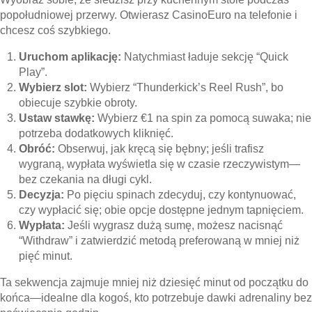
popołudniowej przerwy. Otwierasz CasinoEuro na telefonie i
chcesz coś szybkiego.
Uruchom aplikację:
Natychmiast ładuje sekcję “Quick
Play”.
Wybierz slot:
Wybierz “Thunderkick’s Reel Rush”, bo
obiecuje szybkie obroty.
Ustaw stawkę:
Wybierz €1 na spin za pomocą suwaka; nie
potrzeba dodatkowych kliknięć.
Obróć:
Obserwuj, jak kręcą się bębny; jeśli trafisz
wygraną, wypłata wyświetla się w czasie rzeczywistym—
bez czekania na długi cykl.
Decyzja:
Po pięciu spinach zdecyduj, czy kontynuować,
czy wypłacić się; obie opcje dostępne jednym tapnięciem.
Wypłata:
Jeśli wygrasz dużą sumę, możesz nacisnąć
“Withdraw” i zatwierdzić metodą preferowaną w mniej niż
pięć minut.
Ta sekwencja zajmuje mniej niż dziesięć minut od początku do
końca—idealne dla kogoś, kto potrzebuje dawki adrenaliny bez