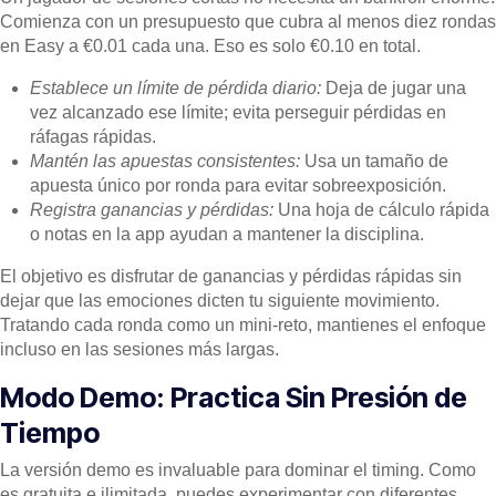
Comienza con un presupuesto que cubra al menos diez rondas
en Easy a €0.01 cada una. Eso es solo €0.10 en total.
Establece un límite de pérdida diario:
Deja de jugar una
vez alcanzado ese límite; evita perseguir pérdidas en
ráfagas rápidas.
Mantén las apuestas consistentes:
Usa un tamaño de
apuesta único por ronda para evitar sobreexposición.
Registra ganancias y pérdidas:
Una hoja de cálculo rápida
o notas en la app ayudan a mantener la disciplina.
El objetivo es disfrutar de ganancias y pérdidas rápidas sin
dejar que las emociones dicten tu siguiente movimiento.
Tratando cada ronda como un mini‑reto, mantienes el enfoque
incluso en las sesiones más largas.
Modo Demo: Practica Sin Presión de
Tiempo
La versión demo es invaluable para dominar el timing. Como
es gratuita e ilimitada, puedes experimentar con diferentes