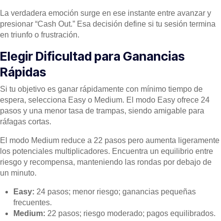
La verdadera emoción surge en ese instante entre avanzar y
presionar “Cash Out.” Esa decisión define si tu sesión termina
en triunfo o frustración.
Elegir Dificultad para Ganancias
Rápidas
Si tu objetivo es ganar rápidamente con mínimo tiempo de
espera, selecciona Easy o Medium. El modo Easy ofrece 24
pasos y una menor tasa de trampas, siendo amigable para
ráfagas cortas.
El modo Medium reduce a 22 pasos pero aumenta ligeramente
los potenciales multiplicadores. Encuentra un equilibrio entre
riesgo y recompensa, manteniendo las rondas por debajo de
un minuto.
Easy:
24 pasos; menor riesgo; ganancias pequeñas
frecuentes.
Medium:
22 pasos; riesgo moderado; pagos equilibrados.