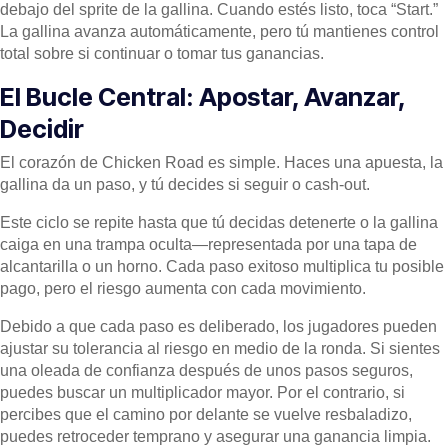
debajo del sprite de la gallina. Cuando estés listo, toca “Start.”
La gallina avanza automáticamente, pero tú mantienes control
total sobre si continuar o tomar tus ganancias.
El Bucle Central: Apostar, Avanzar,
Decidir
El corazón de Chicken Road es simple. Haces una apuesta, la
gallina da un paso, y tú decides si seguir o cash‑out.
Este ciclo se repite hasta que tú decidas detenerte o la gallina
caiga en una trampa oculta—representada por una tapa de
alcantarilla o un horno. Cada paso exitoso multiplica tu posible
pago, pero el riesgo aumenta con cada movimiento.
Debido a que cada paso es deliberado, los jugadores pueden
ajustar su tolerancia al riesgo en medio de la ronda. Si sientes
una oleada de confianza después de unos pasos seguros,
puedes buscar un multiplicador mayor. Por el contrario, si
percibes que el camino por delante se vuelve resbaladizo,
puedes retroceder temprano y asegurar una ganancia limpia.