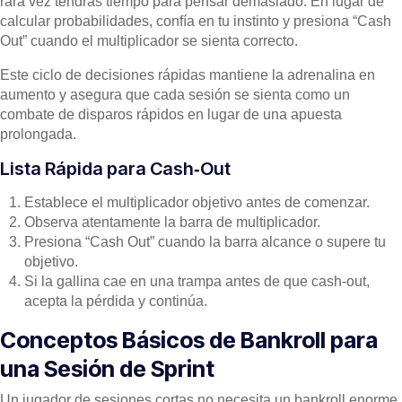
rara vez tendrás tiempo para pensar demasiado. En lugar de
calcular probabilidades, confía en tu instinto y presiona “Cash
Out” cuando el multiplicador se sienta correcto.
Este ciclo de decisiones rápidas mantiene la adrenalina en
aumento y asegura que cada sesión se sienta como un
combate de disparos rápidos en lugar de una apuesta
prolongada.
Lista Rápida para Cash‑Out
Establece el multiplicador objetivo antes de comenzar.
Observa atentamente la barra de multiplicador.
Presiona “Cash Out” cuando la barra alcance o supere tu
objetivo.
Si la gallina cae en una trampa antes de que cash‑out,
acepta la pérdida y continúa.
Conceptos Básicos de Bankroll para
una Sesión de Sprint
Un jugador de sesiones cortas no necesita un bankroll enorme.