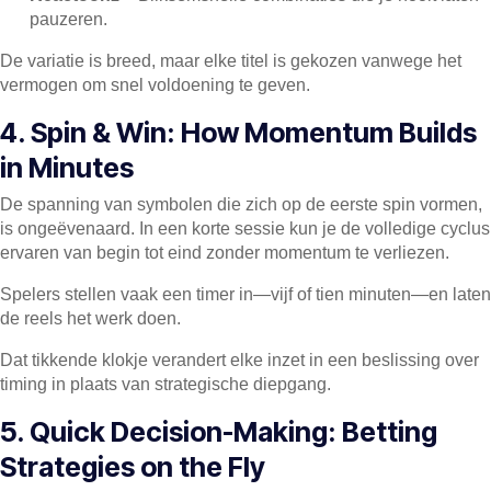
pauzeren.
De variatie is breed, maar elke titel is gekozen vanwege het
vermogen om snel voldoening te geven.
4. Spin & Win: How Momentum Builds
in Minutes
De spanning van symbolen die zich op de eerste spin vormen,
is ongeëvenaard. In een korte sessie kun je de volledige cyclus
ervaren van begin tot eind zonder momentum te verliezen.
Spelers stellen vaak een timer in—vijf of tien minuten—en laten
de reels het werk doen.
Dat tikkende klokje verandert elke inzet in een beslissing over
timing in plaats van strategische diepgang.
5. Quick Decision-Making: Betting
Strategies on the Fly