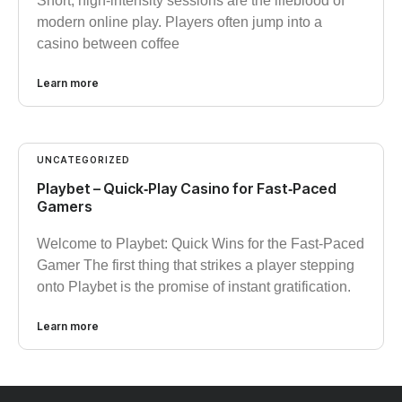
Short, high‑intensity sessions are the lifeblood of
modern online play. Players often jump into a
casino between coffee
Learn more
UNCATEGORIZED
Playbet – Quick‑Play Casino for Fast‑Paced
Gamers
Welcome to Playbet: Quick Wins for the Fast‑Paced
Gamer The first thing that strikes a player stepping
onto Playbet is the promise of instant gratification.
Learn more