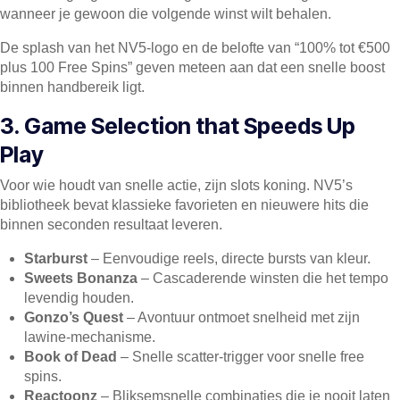
wanneer je gewoon die volgende winst wilt behalen.
De splash van het NV5-logo en de belofte van “100% tot €500
plus 100 Free Spins” geven meteen aan dat een snelle boost
binnen handbereik ligt.
3. Game Selection that Speeds Up
Play
Voor wie houdt van snelle actie, zijn slots koning. NV5’s
bibliotheek bevat klassieke favorieten en nieuwere hits die
binnen seconden resultaat leveren.
Starburst
– Eenvoudige reels, directe bursts van kleur.
Sweets Bonanza
– Cascaderende winsten die het tempo
levendig houden.
Gonzo’s Quest
– Avontuur ontmoet snelheid met zijn
lawine-mechanisme.
Book of Dead
– Snelle scatter-trigger voor snelle free
spins.
Reactoonz
– Bliksemsnelle combinaties die je nooit laten