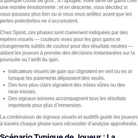
à quelque chose de gros ; à l’apogée, votre série de gains crée
une montée émotionnelle ; et en descente, vous décidez si
vous poussez plus loin ou si vous vous arrêtez avant que les
pertes potentielles ne s’accumulent.
Chez Spinit, ces phases sont clairement indiquées par des
repères visuels — couleurs vives pour les gros gains et
changements subtils de couleur pour des résultats neutres —
aidant les joueurs à prendre des décisions instantanées sur la
poursuite ou l’arrêt du spin.
Indicateurs visuels de gain qui clignotent en vert ou en or
lorsque les paiements dépassent des seuils.
Des tons plus clairs signalent des mises sûres ou des
near‑misses.
Des signaux sonores accompagnent tous les résultats
importants pour plus d’immersion.
La combinaison de signaux visuels et auditifs guide les joueurs
à travers chaque phase sans nécessiter d’analyse approfondie.
Scénario Typique de Joueur : La