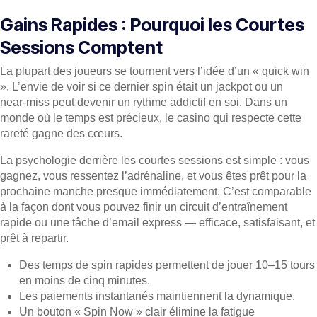
Gains Rapides : Pourquoi les Courtes
Sessions Comptent
La plupart des joueurs se tournent vers l’idée d’un « quick win
». L’envie de voir si ce dernier spin était un jackpot ou un
near‑miss peut devenir un rythme addictif en soi. Dans un
monde où le temps est précieux, le casino qui respecte cette
rareté gagne des cœurs.
La psychologie derrière les courtes sessions est simple : vous
gagnez, vous ressentez l’adrénaline, et vous êtes prêt pour la
prochaine manche presque immédiatement. C’est comparable
à la façon dont vous pouvez finir un circuit d’entraînement
rapide ou une tâche d’email express — efficace, satisfaisant, et
prêt à repartir.
Des temps de spin rapides permettent de jouer 10–15 tours
en moins de cinq minutes.
Les paiements instantanés maintiennent la dynamique.
Un bouton « Spin Now » clair élimine la fatigue