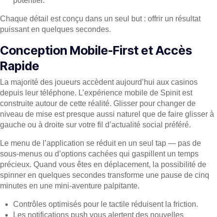
potentiel.
Chaque détail est conçu dans un seul but : offrir un résultat
puissant en quelques secondes.
Conception Mobile-First et Accès
Rapide
La majorité des joueurs accèdent aujourd’hui aux casinos
depuis leur téléphone. L’expérience mobile de Spinit est
construite autour de cette réalité. Glisser pour changer de
niveau de mise est presque aussi naturel que de faire glisser à
gauche ou à droite sur votre fil d’actualité social préféré.
Le menu de l’application se réduit en un seul tap — pas de
sous-menus ou d’options cachées qui gaspillent un temps
précieux. Quand vous êtes en déplacement, la possibilité de
spinner en quelques secondes transforme une pause de cinq
minutes en une mini‑aventure palpitante.
Contrôles optimisés pour le tactile réduisent la friction.
Les notifications push vous alertent des nouvelles