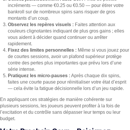
incréments — comme €0.25 ou €0.50 — pour étirer votre
bankroll sur de nombreux spins sans risquer de gros
montants d’un coup.
Observez les repères visuels :
Faites attention aux
couleurs clignotantes indiquant de plus gros gains ; elles
vous aident à décider quand continuer ou arrêter
rapidement.
Fixez des limites personnelles :
Même si vous jouez pour
de courtes sessions, avoir un plafond supérieur protège
contre des pertes plus importantes que prévu lors d’une
série intense.
Pratiquez les micro‑pauses :
Après chaque dix spins,
faites une courte pause pour réinitialiser votre état d’esprit
— cela évite la fatigue décisionnelle lors d’un jeu rapide.
En appliquant ces stratégies de manière cohérente sur
plusieurs sessions, les joueurs peuvent profiter à la fois de
l’excitation et du contrôle sans dépasser leur temps ou leur
budget.