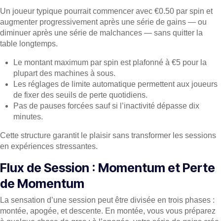
Un joueur typique pourrait commencer avec €0.50 par spin et
augmenter progressivement après une série de gains — ou
diminuer après une série de malchances — sans quitter la
table longtemps.
Le montant maximum par spin est plafonné à €5 pour la
plupart des machines à sous.
Les réglages de limite automatique permettent aux joueurs
de fixer des seuils de perte quotidiens.
Pas de pauses forcées sauf si l’inactivité dépasse dix
minutes.
Cette structure garantit le plaisir sans transformer les sessions
en expériences stressantes.
Flux de Session : Momentum et Perte
de Momentum
La sensation d’une session peut être divisée en trois phases :
montée, apogée, et descente. En montée, vous vous préparez