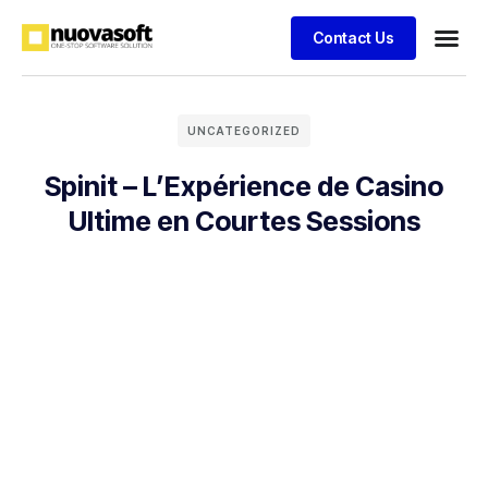
Contact Us
UNCATEGORIZED
Spinit – L’Expérience de Casino
Ultime en Courtes Sessions