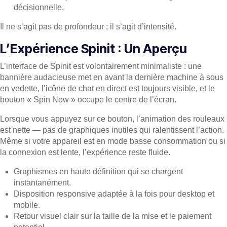
décisionnelle.
Il ne s’agit pas de profondeur ; il s’agit d’intensité.
L’Expérience Spinit : Un Aperçu
L’interface de Spinit est volontairement minimaliste : une
bannière audacieuse met en avant la dernière machine à sous
en vedette, l’icône de chat en direct est toujours visible, et le
bouton « Spin Now » occupe le centre de l’écran.
Lorsque vous appuyez sur ce bouton, l’animation des rouleaux
est nette — pas de graphiques inutiles qui ralentissent l’action.
Même si votre appareil est en mode basse consommation ou si
la connexion est lente, l’expérience reste fluide.
Graphismes en haute définition qui se chargent
instantanément.
Disposition responsive adaptée à la fois pour desktop et
mobile.
Retour visuel clair sur la taille de la mise et le paiement